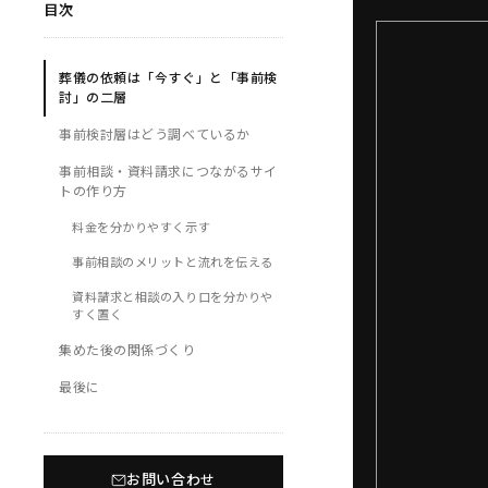
目次
葬儀の依頼は「今すぐ」と「事前検
討」の二層
事前検討層はどう調べているか
事前相談・資料請求につながるサイ
トの作り方
料金を分かりやすく示す
事前相談のメリットと流れを伝える
資料請求と相談の入り口を分かりや
すく置く
集めた後の関係づくり
最後に
お問い合わせ