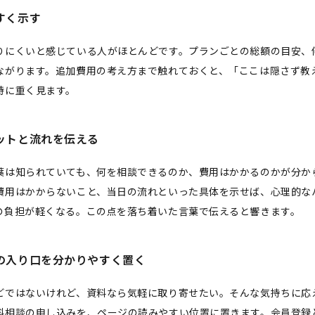
すく示す
りにくいと感じている人がほとんどです。プランごとの総額の目安、
ながります。追加費用の考え方まで触れておくと、「ここは隠さず教
特に重く見ます。
ットと流れを伝える
葉は知られていても、何を相談できるのか、費用はかかるのかが分か
費用はかからないこと、当日の流れといった具体を示せば、心理的な
の負担が軽くなる。この点を落ち着いた言葉で伝えると響きます。
の入り口を分かりやすく置く
どではないけれど、資料なら気軽に取り寄せたい。そんな気持ちに応
料相談の申し込みを、ページの読みやすい位置に置きます。会員登録