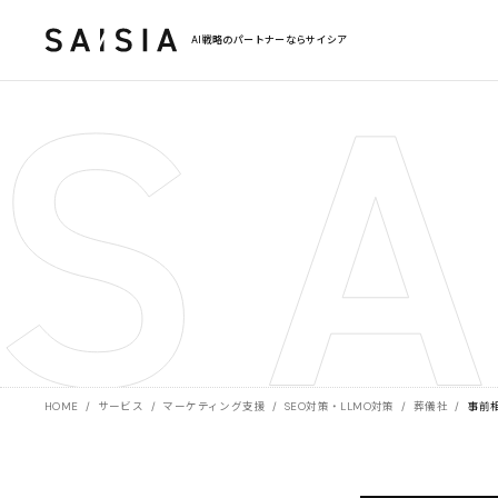
AI戦略のパートナーならサイシア
HOME
/
サービス
/
マーケティング支援
/
SEO対策・LLMO対策
/
葬儀社
/
事前